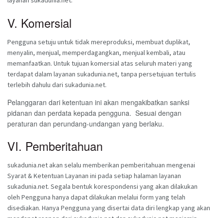
V. Komersial
Pengguna setuju untuk tidak mereproduksi, membuat duplikat,
menyalin, menjual, memperdagangkan, menjual kembali, atau
memanfaatkan. Untuk tujuan komersial atas seluruh materi yang
terdapat dalam layanan sukadunia.net, tanpa persetujuan tertulis
terlebih dahulu dari sukadunia.net.
Pelanggaran dari ketentuan ini akan mengakibatkan sanksi
pidanan dan perdata kepada pengguna. Sesuai dengan
peraturan dan perundang-undangan yang berlaku.
VI. Pemberitahuan
sukadunia.net akan selalu memberikan pemberitahuan mengenai
Syarat & Ketentuan Layanan ini pada setiap halaman layanan
sukadunia.net. Segala bentuk korespondensi yang akan dilakukan
oleh Pengguna hanya dapat dilakukan melalui form yang telah
disediakan. Hanya Pengguna yang disertai data diri lengkap yang akan