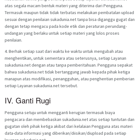
atas segala macam bentuk materi yang diterima dari Pengguna.
Termasuk maupun tidak tidak terbatas melakukan pembatalan upload
sesuai dengan penilaian sukadunia.net tanpa bisa diganggu gugat dan
dengan tetap mengacu pada kode etik dan peraturan perundang-
undangan yang berlaku untuk setiap materi yang lolos proses
penilaian.
4. Berhak setiap saat dari waktu ke waktu untuk mengubah atau
menghentikan, untuk sementara atau seterusnya, setiap Layanan
sukadunia.net dengan atau tanpa pemberitahuan. Pengguna sepakat
bahwa sukadunia.net tidak bertanggung jawab kepada pihak ketiga
manapun atas modifikasi, penangguhan, atau penghentian pemberian
setiap Layanan sukadunia.net tersebut.
IV. Ganti Rugi
Pengguna setuju untuk mengganti kerugian termasuk biaya
pengacara dan membebaskan sukadunia.net atas setiap tuntutan dan
gugatan oleh pihak ketiga akibat dari kelalaian Pengguna atas materi
data-data informasi yang diberikan/diisikan/diupload pada setiap
layanan sukadunia.net.