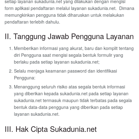
setiap layanan sukadunia.net yang dilakukan dengan mengisi
form aplikasi pendaftaran melalui layanan sukadunia.net. Dimana
memungkinkan pengguna tidak diharuskan untuk melakukan
pendaftaran terlebih dahulu.
II. Tanggung Jawab Pengguna Layanan
Memberikan informasi yang akurat, baru dan komplit tentang
diri Pengguna saat mengisi segala bentuk formulir yang
berlaku pada setiap layanan sukadunia.net;
Selalu menjaga keamanan password dan identifikasi
Pengguna:
Menanggung seluruh risiko atas segala bentuk informasi
yang diberikan kepada sukadunia.net pada setiap layanan
sukadunia.net termasuk maupun tidak terbatas pada segala
bentuk data-data pengguna yang diberikan pada setiap
layanan sukadunia.net.
III. Hak Cipta Sukadunia.net