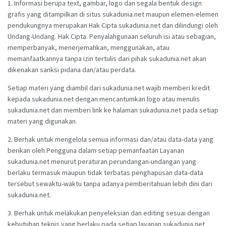
1. Informasi berupa text, gambar, logo dan segala bentuk design
grafis yang ditampilkan di situs sukadunia.net maupun elemen-elemen
pendukungnya merupakan Hak Cipta sukadunia.net dan dilindungi oleh
Undang-Undang. Hak Cipta. Penyalahgunaan seluruh isi atau sebagian,
memperbanyak, menerjemahkan, menggunakan, atau
memanfaatkannya tanpa izin tertulis dari pihak sukadunia.net akan
dikenakan sanksi pidana dan/atau perdata.
Setiap materi yang diambil dari sukadunia.net wajib memberi kredit
kepada sukadunia.net dengan mencantumkan logo atau menulis
sukadunia.net dan memberi link ke halaman sukadunia.net pada setiap
materi yang digunakan.
2. Berhak untuk mengelola semua informasi dan/atau data-data yang
berikan oleh Pengguna dalam setiap pemanfaatan Layanan
sukadunia.net menurut peraturan perundangan-undangan yang
berlaku termasuk maupun tidak terbatas penghapusan data-data
tersebut sewaktu-waktu tanpa adanya pemberitahuan lebih dini dari
sukadunia.net.
3. Berhak untuk melakukan penyeleksian dan editing sesuai dengan
kebutuhan teknis yang berlaku pada setiap layanan sukadunia.net