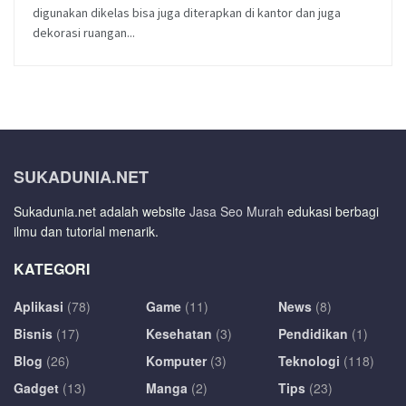
digunakan dikelas bisa juga diterapkan di kantor dan juga
dekorasi ruangan...
SUKADUNIA.NET
Sukadunia.net adalah website
Jasa Seo Murah
edukasi berbagi
ilmu dan tutorial menarik.
KATEGORI
Aplikasi
(78)
Game
(11)
News
(8)
Bisnis
(17)
Kesehatan
(3)
Pendidikan
(1)
Blog
(26)
Komputer
(3)
Teknologi
(118)
Gadget
(13)
Manga
(2)
Tips
(23)