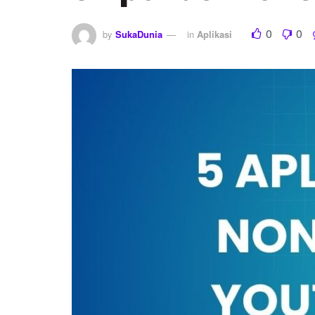
0
0
by
SukaDunia
in
Aplikasi