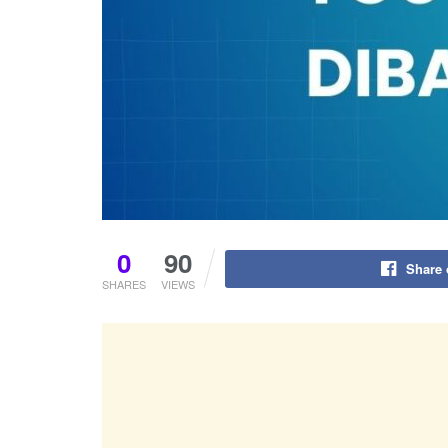
0
90
Share
SHARES
VIEWS