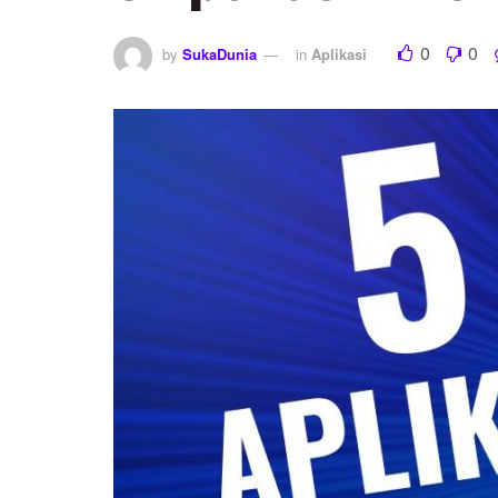
0
0
by
SukaDunia
in
Aplikasi