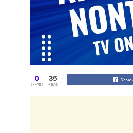
0
35
Share
SHARES
VIEWS