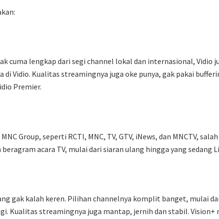
akan:
. Gak cuma lengkap dari segi channel lokal dan internasional, Vidio 
ada di Vidio. Kualitas streamingnya juga oke punya, gak pakai buf
idio Premier.
NC Group, seperti RCTI, MNC, TV, GTV, iNews, dan MNCTV, salah sat
eragram acara TV, mulai dari siaran ulang hingga yang sedang Li
yang gak kalah keren. Pilihan channelnya komplit banget, mulai da
gi. Kualitas streamingnya juga mantap, jernih dan stabil. Vision+ 