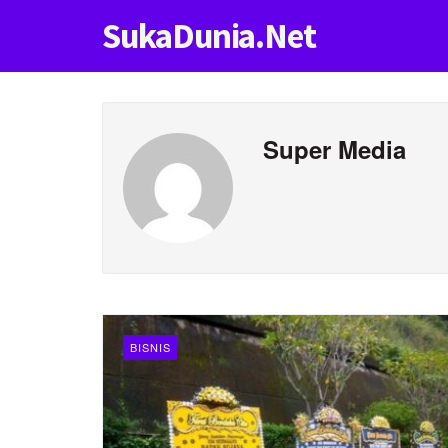
SukaDunia.Net
Super Media
BISNIS