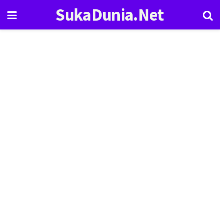
SukaDunia.Net