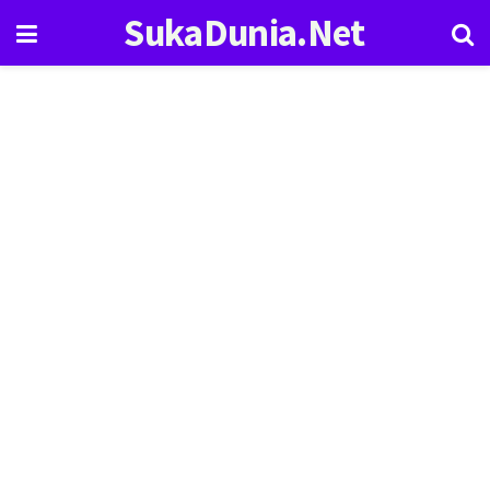
SukaDunia.Net