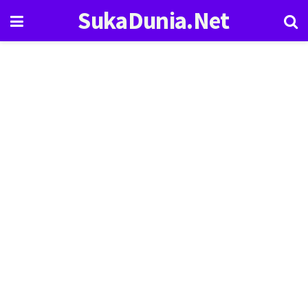
SukaDunia.Net