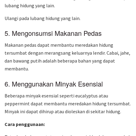
lubang hidung yang lain.
Ulangi pada lubang hidung yang lain.
5. Mengonsumsi Makanan Pedas
Makanan pedas dapat membantu meredakan hidung
tersumbat dengan merangsang keluarnya lendir. Cabai, jahe,
dan bawang putih adalah beberapa bahan yang dapat
membantu.
6. Menggunakan Minyak Esensial
Beberapa minyak esensial seperti eucalyptus atau
peppermint dapat membantu meredakan hidung tersumbat.
Minyak ini dapat dihirup atau dioleskan di sekitar hidung.
Cara penggunaan: