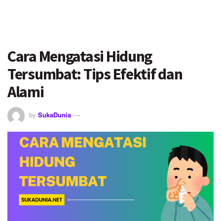
Cara Mengatasi Hidung
Tersumbat: Tips Efektif dan
Alami
by
SukaDunia