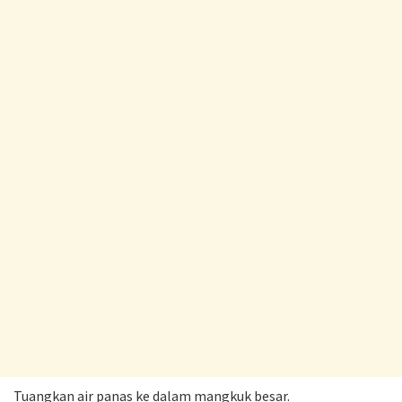
Tuangkan air panas ke dalam mangkuk besar.