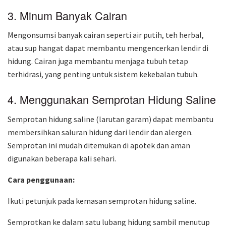
3. Minum Banyak Cairan
Mengonsumsi banyak cairan seperti air putih, teh herbal,
atau sup hangat dapat membantu mengencerkan lendir di
hidung. Cairan juga membantu menjaga tubuh tetap
terhidrasi, yang penting untuk sistem kekebalan tubuh.
4. Menggunakan Semprotan Hidung Saline
Semprotan hidung saline (larutan garam) dapat membantu
membersihkan saluran hidung dari lendir dan alergen.
Semprotan ini mudah ditemukan di apotek dan aman
digunakan beberapa kali sehari.
Cara penggunaan:
Ikuti petunjuk pada kemasan semprotan hidung saline.
Semprotkan ke dalam satu lubang hidung sambil menutup