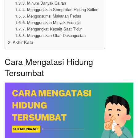
3. Minum Banyak Cairan
4. Menggunakan Semprotan Hidung Saline
5. Mengonsumsi Makanan Pedas
6. Menggunakan Minyak Esensial
7. Mengangkat Kepala Saat Tidur
8. Menggunakan Obat Dekongestan
Akhir Kata
Cara Mengatasi Hidung
Tersumbat