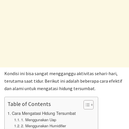
Kondisi ini bisa sangat mengganggu aktivitas sehari-hari,
terutama saat tidur. Berikut ini adalah beberapa cara efektif
dan alami untuk mengatasi hidung tersumbat.
Table of Contents
Cara Mengatasi Hidung Tersumbat
1. Menggunakan Uap
2. Menggunakan Humidifier