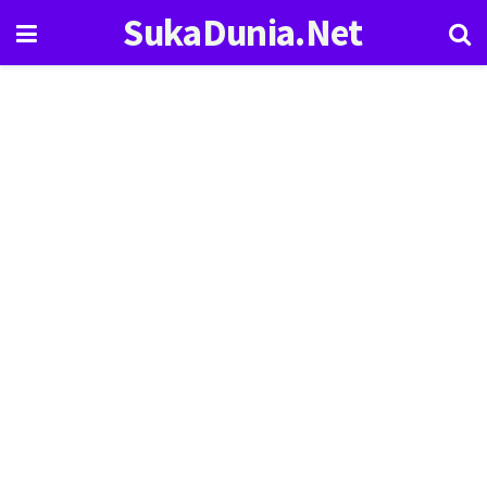
SukaDunia.Net