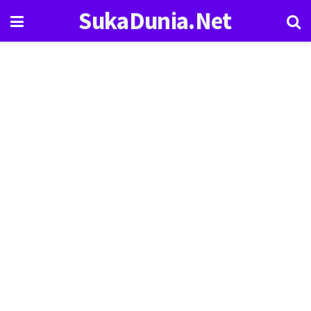
SukaDunia.Net