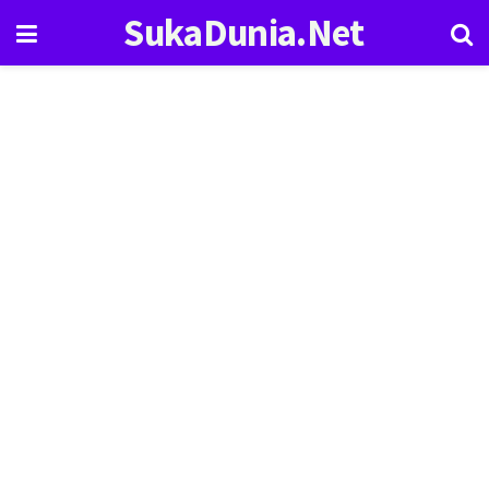
SukaDunia.Net