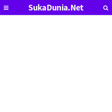
SukaDunia.Net