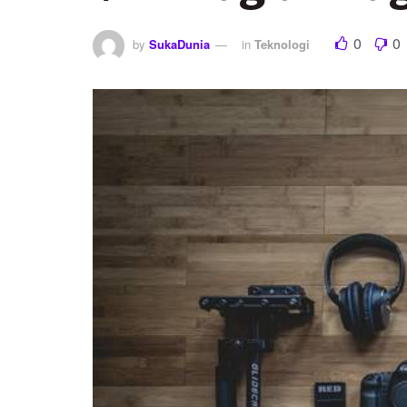
0
0
by
SukaDunia
in
Teknologi