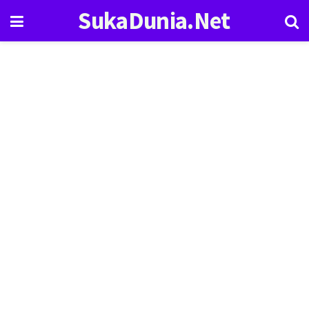
SukaDunia.Net