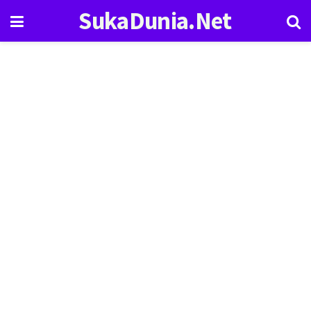
SukaDunia.Net