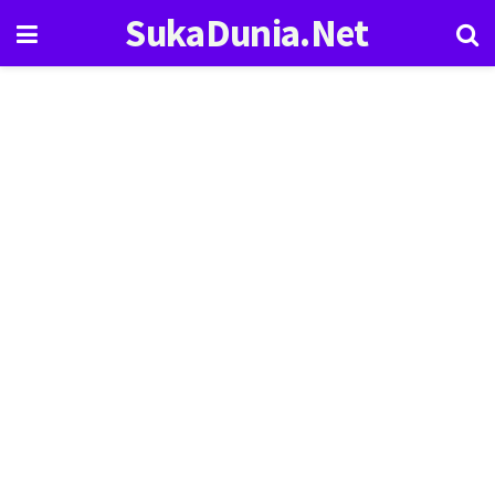
SukaDunia.Net