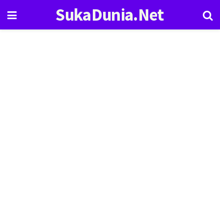
SukaDunia.Net