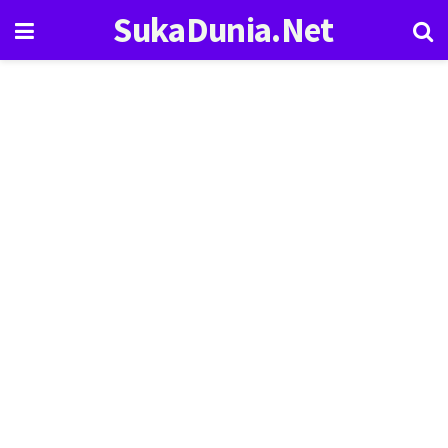
SukaDunia.Net