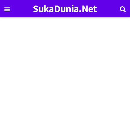
SukaDunia.Net