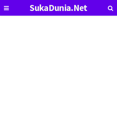
SukaDunia.Net