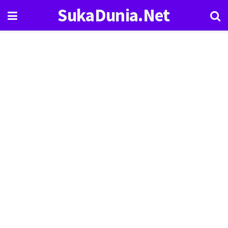
SukaDunia.Net